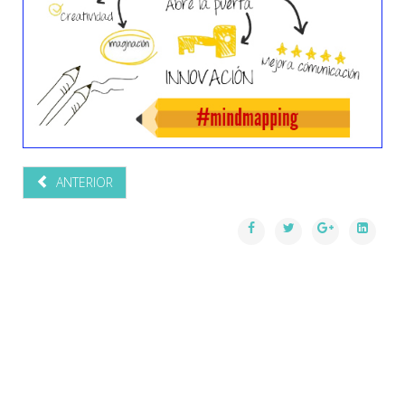
ANTERIOR
© 2017 proyectoaprender.es. All Rights Reserved by B NOW
LEARNING PROJECT 2018.