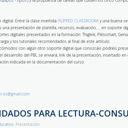
quipos - tipos
.) y la propuesta de tareas que cuiden los cinco comp
gital. Entre la clase invertida
(
FLIPPED CLASSROOM
)
y una buena ses
a presentación de plantilla, recursos, evaluación, ... en soporte digi
 digitales presentados en la formación: Thiglink, Piktochart, Genial
arga y los tutoriales recomendados al final de este artículo.
cómodos con algún otro soporte digital que conozcáis podréis prese
 desarrollo del PBL se enviará, link de la presentación, insertado en e
zación indicada en la documentación del curso.
er.es@gmail.com
DADOS PARA LECTURA-CONSU
ucativo.
Presentación