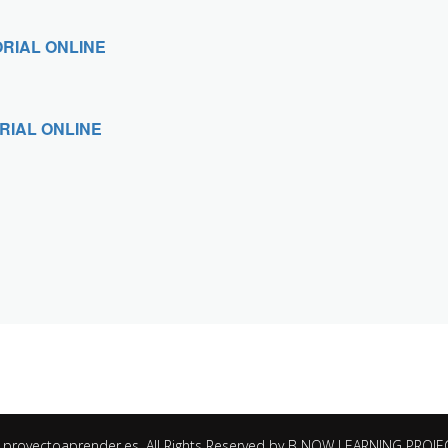
RIAL ONLINE
RIAL ONLINE
proyectoaprender.es. All Rights Reserved by B NOW LEARNING PROJE