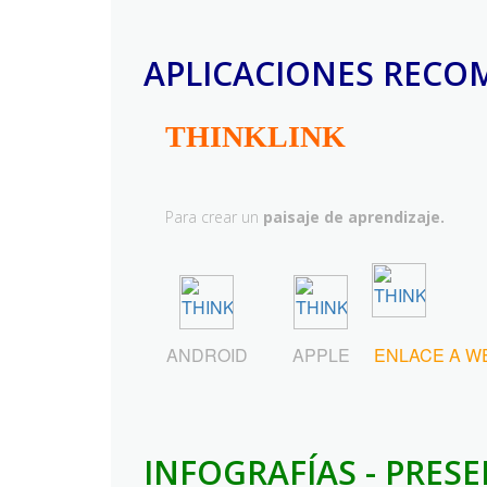
APLICACIONES RECO
THINKLINK
Para crear un
paisaje de aprendizaje.
ANDROID
APPLE
ENLACE A W
INFOGRAFÍAS - PRES